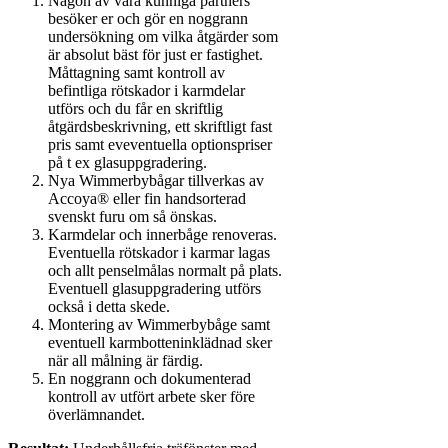
Någon av våra kunniga partners
besöker er och gör en noggrann
undersökning om vilka åtgärder som
är absolut bäst för just er fastighet.
Måttagning samt kontroll av
befintliga rötskador i karmdelar
utförs och du får en skriftlig
åtgärdsbeskrivning, ett skriftligt fast
pris samt eveventuella optionspriser
på t ex glasuppgradering.
Nya Wimmerbybågar tillverkas av
Accoya® eller fin handsorterad
svenskt furu om så önskas.
Karmdelar och innerbåge renoveras.
Eventuella rötskador i karmar lagas
och allt penselmålas normalt på plats.
Eventuell glasuppgradering utförs
också i detta skede.
Montering av Wimmerbybåge samt
eventuell karmbotteninklädnad sker
när all målning är färdig.
En noggrann och dokumenterad
kontroll av utfört arbete sker före
överlämnandet.