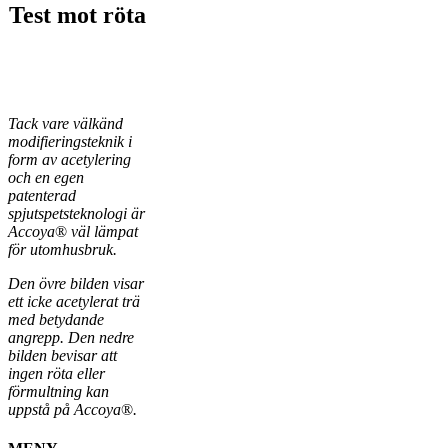
Test mot röta
Tack vare välkänd
modifieringsteknik i
form av
acetylering
och en egen
patenterad
spjutspetsteknologi
är
Accoya
®
väl lämpat
för utomhusbruk.
Den övre bilden visar
ett icke acetylerat trä
med
betydande
angrepp. Den nedre
bilden bevisar att
ingen röta eller
förmultning kan
uppstå på Accoya
®
.