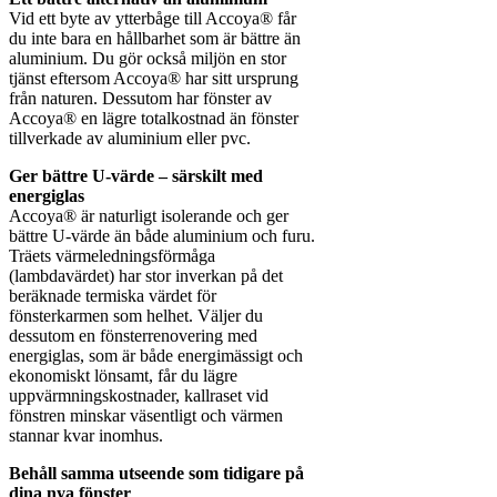
Vid ett byte av ytterbåge till Accoya® får
du inte bara en hållbarhet som är bättre än
aluminium. Du gör också miljön en stor
tjänst eftersom Accoya® har sitt ursprung
från naturen. Dessutom har fönster av
Accoya® en lägre totalkostnad än fönster
tillverkade av aluminium eller pvc.
Ger bättre U-värde – särskilt med
energiglas
Accoya® är naturligt isolerande och ger
bättre U-värde än både aluminium och furu.
Träets värmeledningsförmåga
(lambdavärdet) har stor inverkan på det
beräknade termiska värdet för
fönsterkarmen som helhet. Väljer du
dessutom en fönsterrenovering med
energiglas, som är både energimässigt och
ekonomiskt lönsamt, får du lägre
uppvärmningskostnader, kallraset vid
fönstren minskar väsentligt och värmen
stannar kvar inomhus.
Behåll samma utseende som tidigare på
dina nya fönster