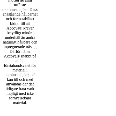
motstå de allra
tuffaste
utomhusmiljöer. Dess
enastående hållbarhet
och formstabilitet
bidrar till att
Accoya® kräver
betydligt mindre
underhåll än andra
naturligt hållbara och
impregnerade träslag.
Därför håller
Accoya® snabbt på
att bli
förstahandsvalet för
material i
utomhusmiljöer, och
kan till och med
användas där det
tidigare bara varit
möjligt med icke
förnyelsebara
material.