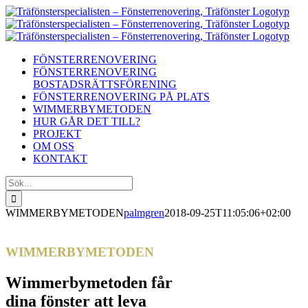
Fortsätt
till
innehållet
FÖNSTERRENOVERING
FÖNSTERRENOVERING
BOSTADSRÄTTSFÖRENING
FÖNSTERRENOVERING PÅ PLATS
WIMMERBYMETODEN
HUR GÅR DET TILL?
PROJEKT
OM OSS
KONTAKT
Sök
efter:
WIMMERBYMETODEN
palmgren
2018-09-25T11:05:06+02:00
WIMMERBYMETODEN
Wimmerbymetoden får
dina fönster att leva