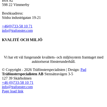
Box 82
598 22 Vimmerby
Besöksadress:
Södra industrigatan 19-21
+46(0)733-58 10 71
info@trafonster.com
KVALITÉ OCH MILJÖ
Vi har ett väl fungerande kvalitets- och miljösystem framtaget med
auktoriserat fönsterunderhåll.
© Copyright -
2026 Träfönsterspecialisten | Design:
Pad
Facebook
Stäng
Träfönsterspecialisten AB
Stensätravägen 3-5
glidfält
127 39 Skärholmen
+46 (0)733-58 10 71
info@trafonster.com
Page load link
Till
toppen