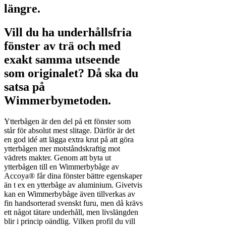
längre.
Vill du ha underhållsfria
fönster av trä och med
exakt samma utseende
som originalet? Då ska du
satsa på
Wimmerbymetoden.
Ytterbågen är den del på ett fönster som
står för absolut mest slitage. Därför är det
en god idé att lägga extra krut på att göra
ytterbågen mer motståndskraftig mot
vädrets makter. Genom att byta ut
ytterbågen till en Wimmerbybåge av
Accoya® får dina fönster bättre egenskaper
än t ex en ytterbåge av aluminium. Givetvis
kan en Wimmerbybåge även tillverkas av
fin handsorterad svenskt furu, men då krävs
ett något tätare underhåll, men livslängden
blir i princip oändlig. Vilken profil du vill