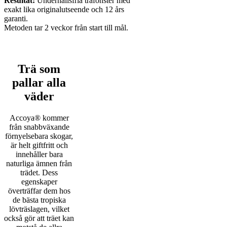
Resultat:
Underhållsfria träfönster med
exakt lika originalutseende och 12 års
garanti.
Metoden tar 2 veckor från start till mål.
Trä som
pallar alla
väder
Accoya® kommer
från snabbväxande
förnyelsebara skogar,
är helt giftfritt och
innehåller bara
naturliga ämnen från
trädet. Dess
egenskaper
överträffar dem hos
de bästa tropiska
lövträslagen, vilket
också gör att träet kan