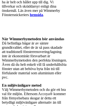
ha är helt och hållet upp till dig. Vi
tillverkar och skräddarsyr enligt dina
önskemål. Läs även mer på Wimmerby
Fönstersnickeriers
hemsida
.
När Wimmerbymetoden bör användas
Då befintliga bågar är av sämre
grundkvalitet, eller de är så pass skadade
att traditionell fönsterrenovering/lagning
inte är ekonomiskt försvarbart är
Wimmerbymetoden den perfekta lösningen.
Även då du helt enkelt vill få underhållsfria
fönster utan att behöva byta från trä till
förfulande material som aluminium eller
pvc.
En miljövänligare metod
Välj Wimmerbymetoden och du gör ett bra
val för miljön. Eftersom Accoya® kommer
från förnyelsebara skogar är detta ett
betydligt miljövänligare alternativ än till