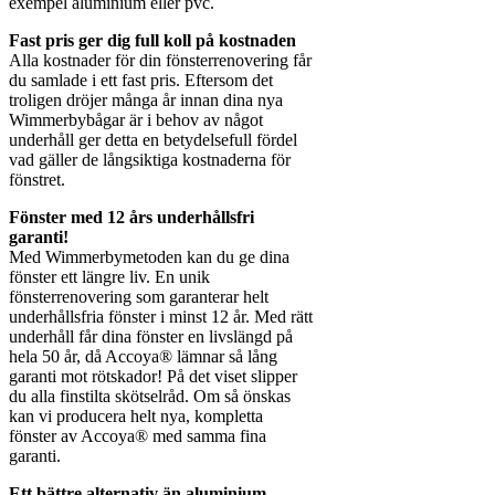
exempel aluminium eller pvc.
Fast pris ger dig full koll på kostnaden
Alla kostnader för din fönsterrenovering får
du samlade i ett fast pris. Eftersom det
troligen dröjer många år innan dina nya
Wimmerbybågar är i behov av något
underhåll ger detta en betydelsefull fördel
vad gäller de långsiktiga kostnaderna för
fönstret.
Fönster med 12 års underhållsfri
garanti!
Med Wimmerbymetoden kan du ge dina
fönster ett längre liv. En unik
fönsterrenovering som garanterar helt
underhållsfria fönster i minst 12 år. Med rätt
underhåll får dina fönster en livslängd på
hela 50 år, då Accoya® lämnar så lång
garanti mot rötskador! På det viset slipper
du alla finstilta skötselråd. Om så önskas
kan vi producera helt nya, kompletta
fönster av Accoya® med samma fina
garanti.
Ett bättre alternativ än aluminium